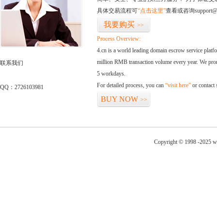
具体交易流程可
“点击这里”
查看或咨询support@
我要购买
>>
Process Overview:
4.cn is a world leading domain escrow service plat
million RMB transaction volume every year. We promi
联系我们
5 workdays.
For detailed process, you can
“visit here”
or contact
QQ：2726103981
BUY NOW
>>
Copyright © 1998 -2025 w